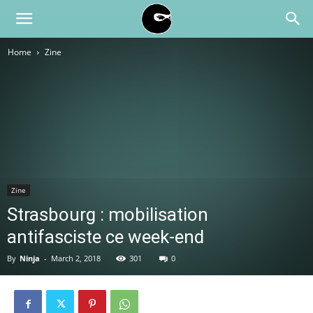
BLACK
Home
Zine
BLOC
NINJA
Zine
Strasbourg : mobilisation
antifasciste ce week-end
By
Ninja
-
March 2, 2018
301
0