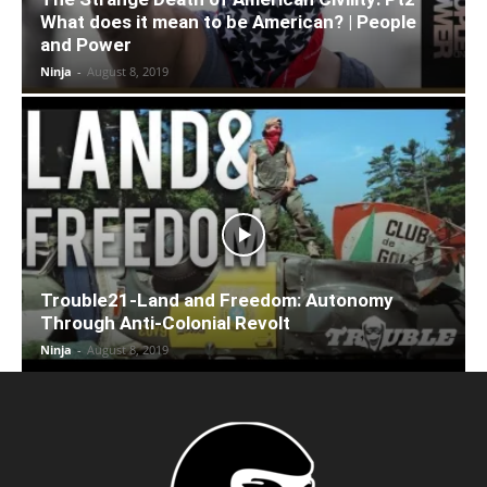
What does it mean to be American? | People
and Power
Ninja
-
August 8, 2019
Trouble21-Land and Freedom: Autonomy
Through Anti-Colonial Revolt
Ninja
-
August 8, 2019