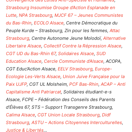
Strasbourg Insoumise Groupe d’Action Esplanade en
Lutte
,
NPA Strasbourg
,
MJCF 67 – Jeunes Communistes
du Bas-Rhin
,
ECOLO Alsace
, Centre Démocratique du
Peuple Kurde – Strasbourg, Zin pour les femmes,
Attac
Strasbourg
, Centre Autonome Jeune Molodoï,
Alternative
Libertaire Alsace
,
Collectif Contre la Répression Alsace
,
CGT UD du Bas-Rhin 67
,
Solidaires Alsace
,
SUD
Education Alsace
,
Cercle Communiste d’Alsace
, ACOPA,
CGT Educ’Action Alsace,
EELV Strasbourg
,
Europe-
Ecologie Les-Verts Alsace
,
Union Juive Française pour la
Paix UJFP
, CGT UL Molsheim,
PCF Bas-Rhin
,
ACAP – Anti
Capitalisme Anti Patriarcat
, Solidaires étudiant-e-s
Alsace, FCPE – Fédération des Conseils des Parents
d’Élèves 67, STS – Support Transgenre Strasbourg,
Calima Alsace
,
CGT Union Locale Strasbourg
,
Didf
Strasbourg
,
ASTU – Actions Citoyennes Interculturelles
,
Justice & Libertés
…