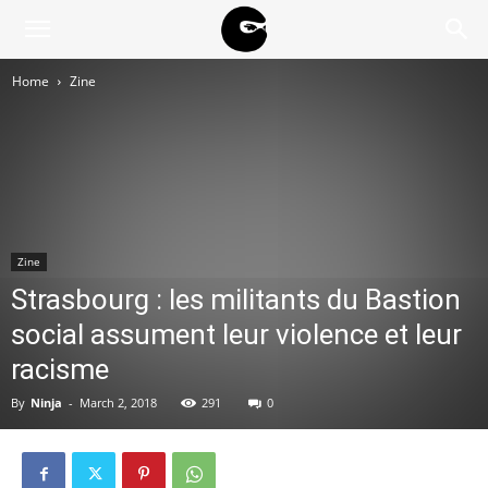
BLACK
Home
Zine
BLOC
NINJA
Zine
Strasbourg : les militants du Bastion
social assument leur violence et leur
racisme
By
Ninja
-
March 2, 2018
291
0