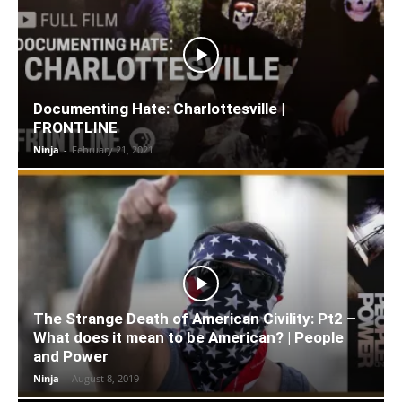
Documenting Hate: Charlottesville |
FRONTLINE
Ninja
-
February 21, 2021
The Strange Death of American Civility: Pt2 –
What does it mean to be American? | People
and Power
Ninja
-
August 8, 2019