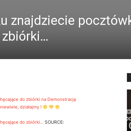
u znajdziecie pocztówk
 zbiórki…
hęcające do zbiórki na Demonstrację
niewiele, działajmy !
hęcające do zbiórki…
SOURCE: