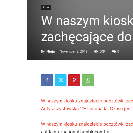
Zine
W naszym kiosk
zachęcające do
By
Ninja
-
November 2, 2019
309
0
W naszym kiosku znajdziecie pocztówki zac
Antyfaszystowską 11- Listopada. Czasu jest 
W naszym kiosku znajdziecie pocztówki zac
antifainternational.tumblr.com]]>