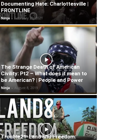
Documenting Hate: Charlottesville |
FRONTLINE
Ninja
-
February 21, 2021
The Strange Death of American
Civility: Pt2 – What does it mean to
be American? | People and Power
Ninja
-
August 8, 2019
Trouble21-Land and Freedom: