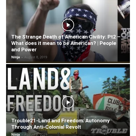
The Strange Death of American Civility: Pt2 –
What does it mean to be American? | People
and Power
Ninja
-
August 8, 2019
Trouble21-Land and Freedom: Autonomy
Through Anti-Colonial Revolt
Ninja
-
August 8, 2019