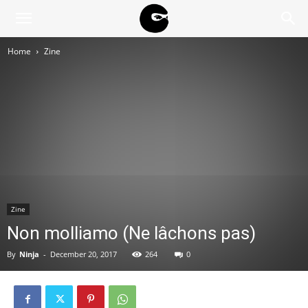
BLACK
Home
Zine
BLOC
NINJA
Zine
Non molliamo (Ne lâchons pas)
By
Ninja
-
December 20, 2017
264
0