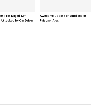
er First Day of Kim
Awesome Update on Antifascist
l Attacked by Car Driver
Prisoner Alex