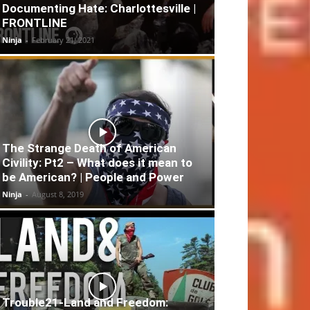
Documenting Hate: Charlottesville |
FRONTLINE
Ninja
-
February 21, 2021
The Strange Death of American
Civility: Pt2 – What does it mean to
be American? | People and Power
Ninja
-
August 8, 2019
Trouble21-Land and Freedom: