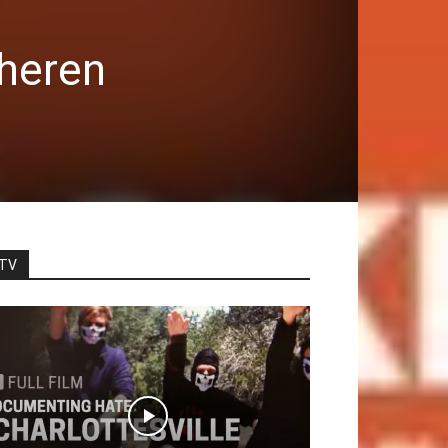
cheren
TV