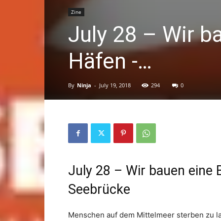
Zine
July 28 – Wir b
Häfen -…
By
Ninja
-
July 19, 2018
294
0
July 28 – Wir bauen eine 
Seebrücke
Menschen auf dem Mittelmeer sterben zu l