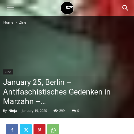
BLACK
Home
Zine
BLOC
NINJA
Zine
January 25, Berlin –
Antifaschistisches Gedenken in
Marzahn –…
By
Ninja
-
January 19, 2020
299
0