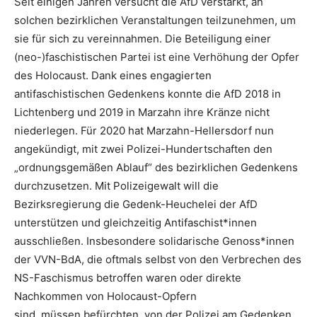
Seit einigen Jahren versucht die AfD verstärkt, an
solchen bezirklichen Veranstaltungen teilzunehmen, um
sie für sich zu vereinnahmen. Die Beteiligung einer
(neo-)faschistischen Partei ist eine Verhöhung der Opfer
des Holocaust. Dank eines engagierten
antifaschistischen Gedenkens konnte die AfD 2018 in
Lichtenberg und 2019 in Marzahn ihre Kränze nicht
niederlegen. Für 2020 hat Marzahn-Hellersdorf nun
angekündigt, mit zwei Polizei-Hundertschaften den
„ordnungsgemäßen Ablauf“ des bezirklichen Gedenkens
durchzusetzen. Mit Polizeigewalt will die
Bezirksregierung die Gedenk-Heuchelei der AfD
unterstützen und gleichzeitig Antifaschist*innen
ausschließen. Insbesondere solidarische Genoss*innen
der VVN-BdA, die oftmals selbst von den Verbrechen des
NS-Faschismus betroffen waren oder direkte
Nachkommen von Holocaust-Opfern
sind, müssen befürchten, von der Polizei am Gedenken