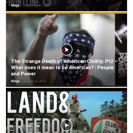
Ninja
-
February 21, 2021
The Strange Death of American Civility: Pt2 –
What does it mean to be American? | People
and Power
Ninja
-
August 8, 2019