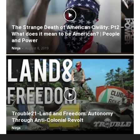
The Strange Death of American Civility: Pt2 –
What does it mean to be American? | People
and Power
Ninja
-
August 8, 2019
Trouble21-Land and Freedom: Autonomy
Through Anti-Colonial Revolt
Ninja
-
August 8, 2019