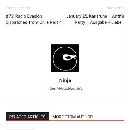
Previous article
Next article
#73: Radio Evasión—
January 25, Karlsruhe – Antifa
Dispatches from Chile Part 4
Party – Ausgabe 4 Liebe…
Ninja
https://black.bloc.ninja
RELATED ARTICLES
MORE FROM AUTHOR