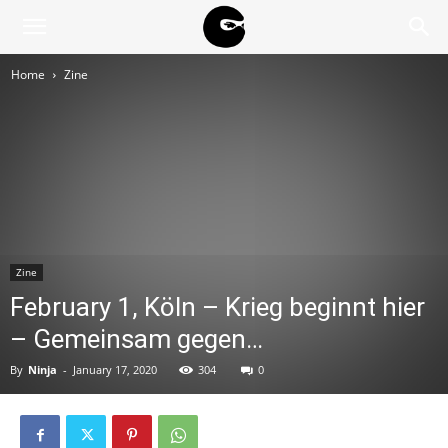
BLACK
Home
Zine
BLOC
NINJA
Zine
February 1, Köln – Krieg beginnt hier
– Gemeinsam gegen…
By
Ninja
-
January 17, 2020
304
0