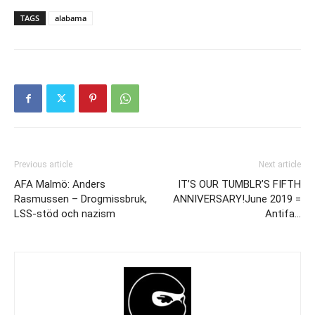
TAGS
alabama
Previous article
Next article
AFA Malmö: Anders
IT’S OUR TUMBLR’S FIFTH
Rasmussen – Drogmissbruk,
ANNIVERSARY!June 2019 =
LSS-stöd och nazism
Antifa…