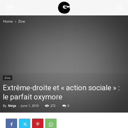
BLACK
Home
Zine
BLOC
NINJA
Zine
Extrême-droite et « action sociale » :
le parfait oxymore
By
Ninja
-
June 1, 2019
272
0