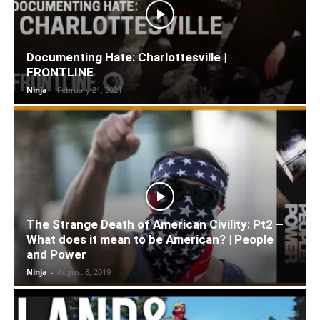
Documenting Hate: Charlottesville |
FRONTLINE
Ninja
-
February 21, 2021
The Strange Death of American Civility: Pt2 –
What does it mean to be American? | People
and Power
Ninja
-
August 8, 2019