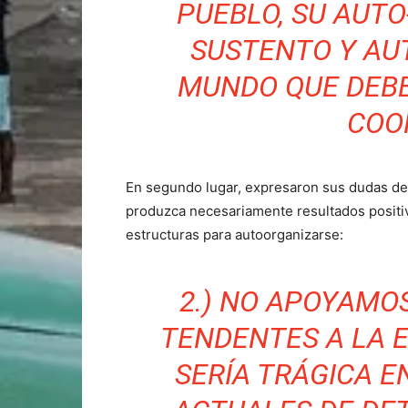
PUEBLO, SU AUTO
SUSTENTO Y AUT
MUNDO QUE DEBE
COO
En segundo lugar, expresaron sus dudas de 
produzca necesariamente resultados positiv
estructuras para autoorganizarse:
2.) NO APOYAMO
TENDENTES A LA E
SERÍA TRÁGICA E