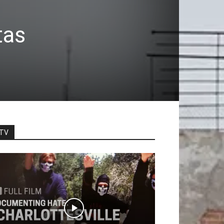
tas
TV