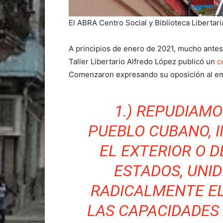
El ABRA Centro Social y Biblioteca Libertari
A principios de enero de 2021, mucho antes 
Taller Libertario Alfredo López publicó un
c
Comenzaron expresando su oposición al em
1.) REPUDIAM
PUEBLO CUBANO, 
EL EXTERIOR O 
ESTADOS, UNI
RADICALMENTE EL
LAS CAPACIDADES