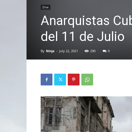
Zine
Anarquistas Cu
del 11 de Julio
By
Ninja
-
July 22, 2021
290
0