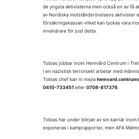
de yngsta aktivisterna men också en av få ak
av Nordiska motståndsrörelsens aktivister e
försäkringskassan vilket kan tyckas vara iron
invandrare för just detta.
Tobias jobbar inom Hemvård Centrum i Trell
i en nazistisk terrorsekt arbetar med männis
Tobias chef kan ni mejla
hemvard.centrum@
0410-733451
eller
0708-817376
.
Tobias har under början av sin karriär inom 
exponeras i kamprapporter, men AFA Malmö h