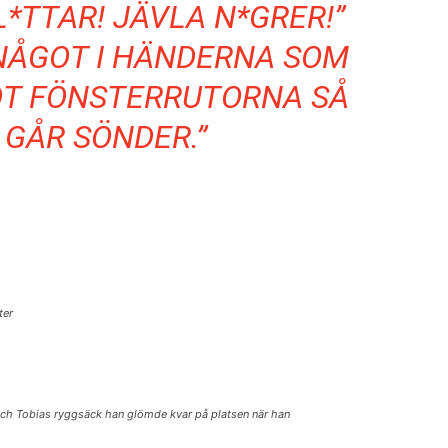
L*TTAR! JÄVLA N*GRER!”
NÅGOT I HÄNDERNA SOM
OT FÖNSTERRUTORNA SÅ
 GÅR SÖNDER.”
ter
 och Tobias ryggsäck han glömde kvar på platsen när han