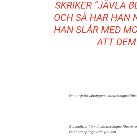
SKRIKER “JÄVLA B
OCH SÅ HAR HAN 
HAN SLÅR MED M
ATT DEM
Omsorgsförvaltningens sönderslagna föns
Glassplitter från de sönderslagna fönster
försökte springa ifrån polisen