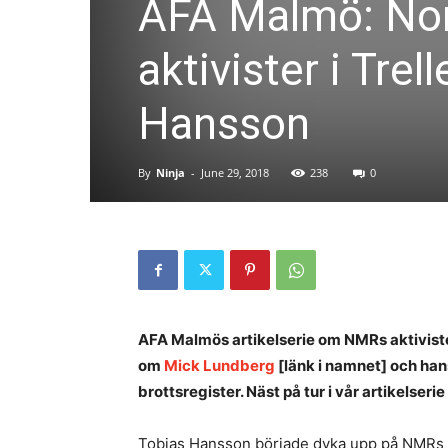
AFA Malmö: Nor
aktivister i Tre
Hansson
By
Ninja
-
June 29, 2018
238
0
AFA Malmös artikelserie om NMRs aktivister
om
Mick Lundberg
[länk i namnet] och han
brottsregister.
Näst på tur i vår artikelseri
Tobias Hansson började dyka upp på NMRs ak