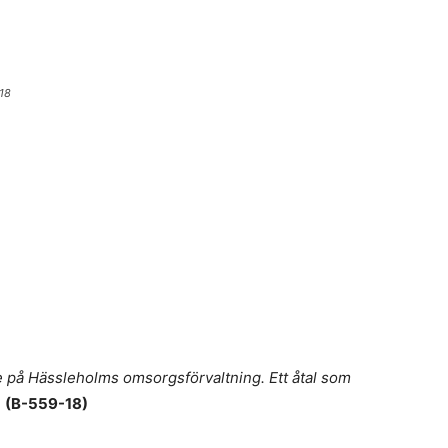
018
se på Hässleholms omsorgsförvaltning. Ett åtal som
.
(B-559-18)