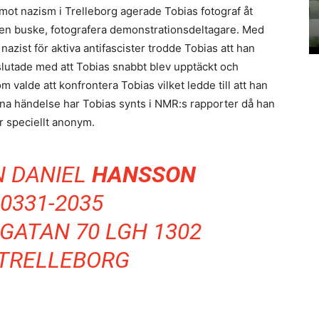
ot nazism i Trelleborg agerade Tobias fotograf åt
 en buske, fotografera demonstrationsdeltagare. Med
azist för aktiva antifascister trodde Tobias att han
 slutade med att Tobias snabbt blev upptäckt och
 valde att konfrontera Tobias vilket ledde till att han
denna händelse har Tobias synts i NMR:s rapporter då han
är speciellt anonym.
N DANIEL
HANSSON
0331-2035
GATAN 70 LGH 1302
 TRELLEBORG