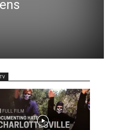
sens
TV