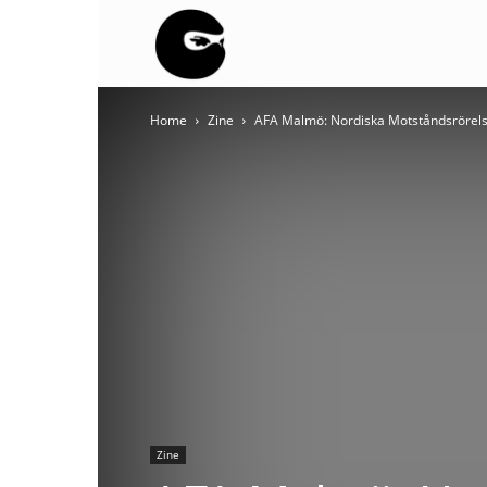
BLACK
Home
Zine
AFA Malmö: Nordiska Motståndsrörelsen
BLOC
NINJA
Zine