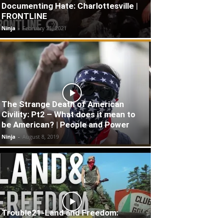
Documenting Hate: Charlottesville |
FRONTLINE
Ninja
-
February 21, 2021
The Strange Death of American
Civility: Pt2 – What does it mean to
be American? | People and Power
Ninja
-
August 8, 2019
Trouble21-Land and Freedom: