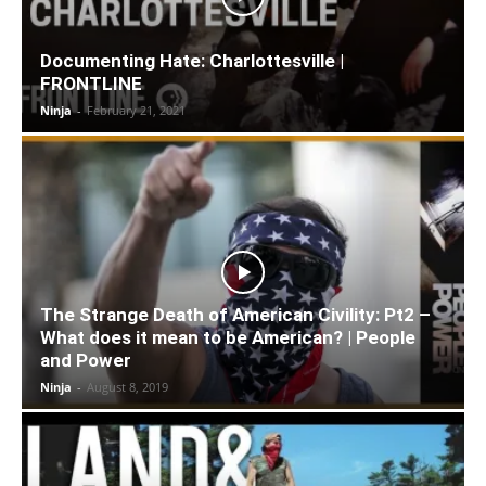
Documenting Hate: Charlottesville |
FRONTLINE
Ninja
-
February 21, 2021
The Strange Death of American Civility: Pt2 –
What does it mean to be American? | People
and Power
Ninja
-
August 8, 2019