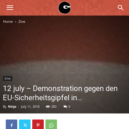
BLACK
Home
Zine
BLOC
NINJA
Zine
12 july – Demonstration gegen den
EU-Sicherheitsgipfel in…
By
Ninja
-
July 11, 2018
283
0