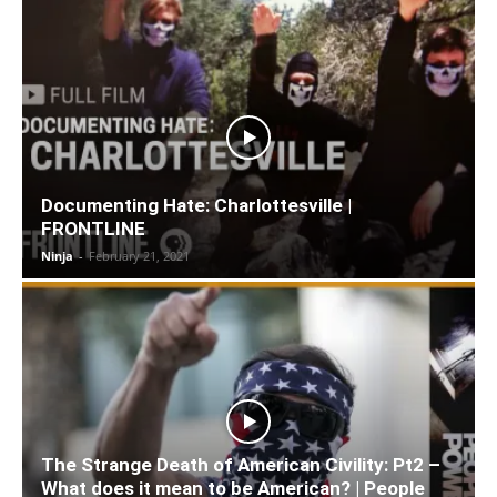
Documenting Hate: Charlottesville |
FRONTLINE
Ninja
-
February 21, 2021
The Strange Death of American Civility: Pt2 –
What does it mean to be American? | People