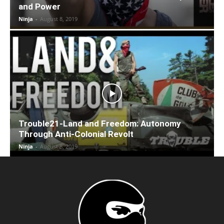
and Power
Ninja
-
August 8, 2019
Trouble21-Land and Freedom: Autonomy
Through Anti-Colonial Revolt
Ninja
-
August 8, 2019