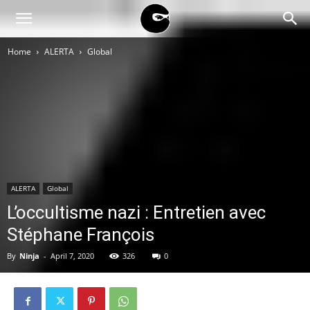
BLACK
Home
ALERTA
Global
BLOC
NINJA
ALERTA
Global
L’occultisme nazi : Entretien avec
Stéphane François
By
Ninja
-
April 7, 2020
326
0