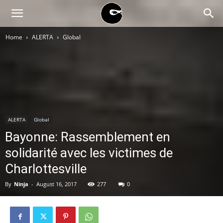
BLACK
Home
ALERTA
Global
BLOC
NINJA
ALERTA
Global
Bayonne: Rassemblement en
solidarité avec les victimes de
Charlottesville
By
Ninja
-
August 16, 2017
277
0