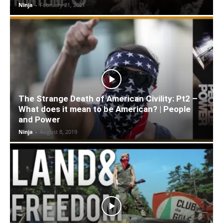
Ninja
-
February 21, 2021
The Strange Death of American Civility: Pt2 –
What does it mean to be American? | People
and Power
Ninja
-
August 8, 2019