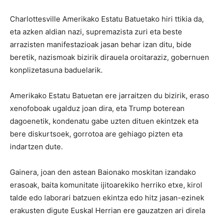
Charlottesville Amerikako Estatu Batuetako hiri ttikia da,
eta azken aldian nazi, supremazista zuri eta beste
arrazisten manifestazioak jasan behar izan ditu, bide
beretik, nazismoak bizirik dirauela oroitaraziz, gobernuen
konplizetasuna baduelarik.
Amerikako Estatu Batuetan ere jarraitzen du bizirik, eraso
xenofoboak ugalduz joan dira, eta Trump boterean
dagoenetik, kondenatu gabe uzten dituen ekintzek eta
bere diskurtsoek, gorrotoa are gehiago pizten eta
indartzen dute.
Gainera, joan den astean Baionako moskitan izandako
erasoak, baita komunitate ijitoarekiko herriko etxe, kirol
talde edo laborari batzuen ekintza edo hitz jasan-ezinek
erakusten digute Euskal Herrian ere gauzatzen ari direla