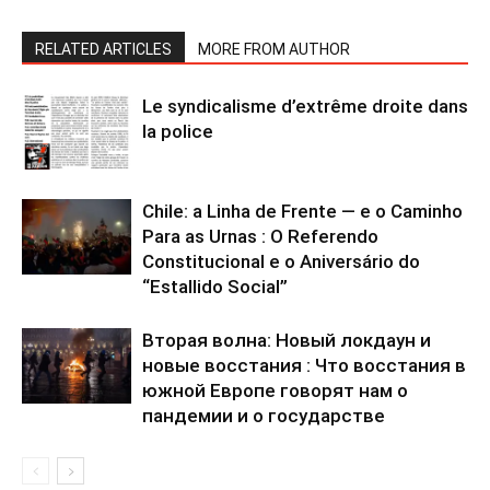
RELATED ARTICLES
MORE FROM AUTHOR
Le syndicalisme d’extrême droite dans
la police
Chile: a Linha de Frente — e o Caminho
Para as Urnas : O Referendo
Constitucional e o Aniversário do
“Estallido Social”
Вторая волна: Новый локдаун и
новые восстания : Что восстания в
южной Европе говорят нам о
пандемии и о государстве