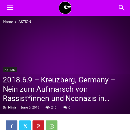
BLACK
Home
AKTION
BLOC
NINJA
AKTION
2018.6.9 – Kreuzberg, Germany –
Nein zum Aufmarsch von
Rassist*innen und Neonazis in…
By
Ninja
-
June 5, 2018
245
0