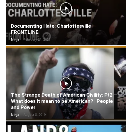
Documenting Hate: Charlottesville |
FRONTLINE
Ninja
-
February 21, 2021
The Strange Death of American Civility: Pt2 –
What does it mean to be American? | People
and Power
Ninja
-
August 8, 2019