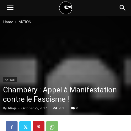
BLACK
Home
AKTION
BLOC
NINJA
AKTION
Chambéry : Appel à Manifestation
contre le Fascisme !
By
Ninja
-
October 25, 2017
281
0