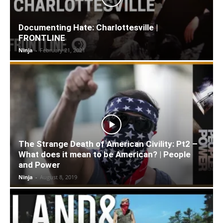
Documenting Hate: Charlottesville |
FRONTLINE
Ninja
-
February 21, 2021
The Strange Death of American Civility: Pt2 –
What does it mean to be American? | People
and Power
Ninja
-
August 8, 2019