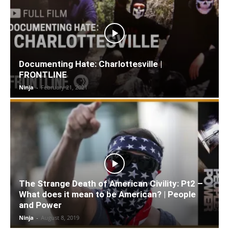
Documenting Hate: Charlottesville |
FRONTLINE
Ninja
-
February 21, 2021
The Strange Death of American Civility: Pt2 –
What does it mean to be American? | People
and Power
Ninja
-
August 8, 2019