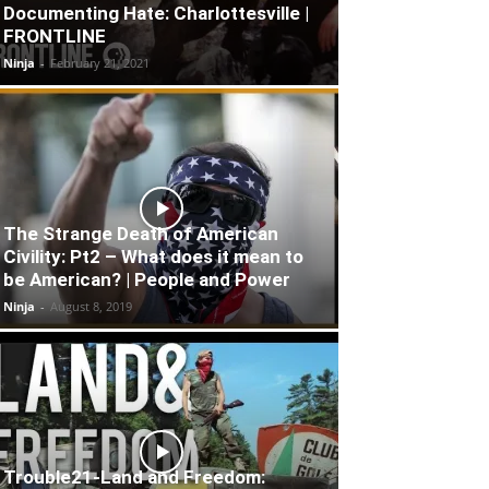
Documenting Hate: Charlottesville |
FRONTLINE
Ninja
-
February 21, 2021
The Strange Death of American
Civility: Pt2 – What does it mean to
be American? | People and Power
Ninja
-
August 8, 2019
Trouble21-Land and Freedom: