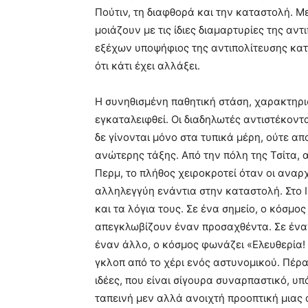
Πούτιν, τη διαφθορά και την καταστολή. Με
μοιάζουν με τις ίδιες διαμαρτυρίες της αν
εξέχων υποψήφιος της αντιπολίτευσης κατ
ότι κάτι έχει αλλάξει.
Η συνηθισμένη παθητική στάση, χαρακτηρισ
εγκαταλειφθεί. Οι διαδηλωτές αντιστέκοντ
δε γίνονται μόνο στα τυπικά μέρη, ούτε απ
ανώτερης τάξης. Από την πόλη της Τσίτα, 
Περμ, το πλήθος χειροκροτεί όταν οι αναρ
αλληλεγγύη ενάντια στην καταστολή. Στο 
και τα λόγια τους. Σε ένα σημείο, ο κόσμο
απεγκλωβίζουν έναν προσαχθέντα. Σε ένα
έναν άλλο, ο κόσμος φωνάζει «Ελευθερία! 
γκλοπ από το χέρι ενός αστυνομικού. Πέρ
ιδέες, που είναι σίγουρα συναρπαστικό, υπ
ταπεινή μεν αλλά ανοιχτή προοπτική μιας