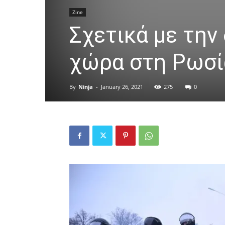
Zine
Σχετικά με την
χώρα στη Ρωσία
By
Ninja
-
January 26, 2021
275
0